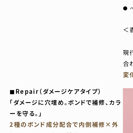
● 
＜
現
合
変
◼︎Repair（ダメージケアタイプ）
「ダメージに穴埋め。ボンドで補修、カラ
ーを守る。」
2種のボンド成分配合で内側補修×外