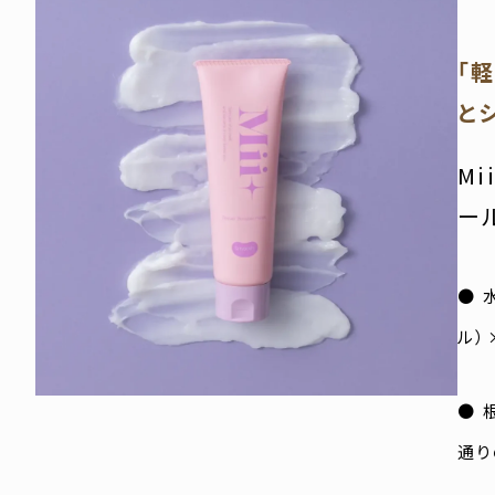
「
と
M
ー
● 
ル）
● 
通り